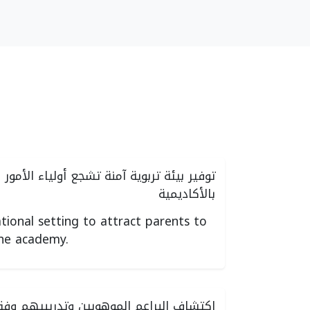
توفير بيئة تربوية آمنة تشجع أولياء الأمور
بالأكاديمية
tional setting to attract parents to
 the academy.
اكتشاف البراعم الموهوبين وتدريبيهم وفق