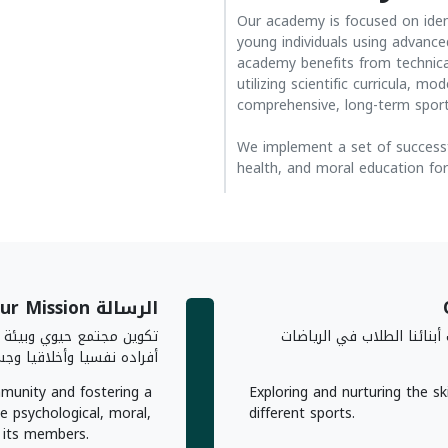
Our academy is focused on ident
young individuals using advance
academy benefits from technical
utilizing scientific curricula, m
comprehensive, long-term sport
We implement a set of successful
health, and moral education for
الرسالة Our Mission
بنائنا الطلاب في الرياضات
تكوين مجتمع حيوي وبيئة ر
أفراده نفسيا وأخلاقيا وجس
munity and fostering a
Exploring and nurturing the ski
he psychological, moral,
different sports.
f its members.