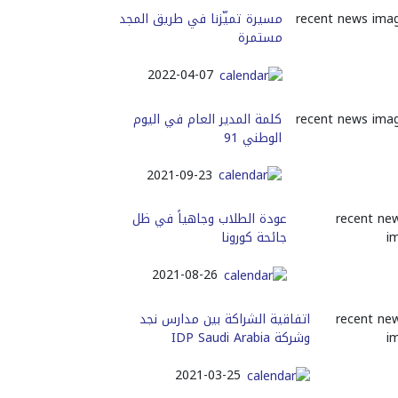
ﻣﺴﻴﺮﺓ ﺗﻤﻴّﺰﻧﺎ ﻓﻲ ﻃﺮﻳﻖ ﺍﻟﻤﺠﺪ
ﻣﺴﺘﻤﺮﺓ
2022-04-07
كلمة المدير العام في اليوم
الوطني 91
2021-09-23
عودة الطلاب وجاهياً في ظل
جائحة كورونا
2021-08-26
اتفاقية الشراكة بين مدارس نجد
وشركة IDP Saudi Arabia
2021-03-25