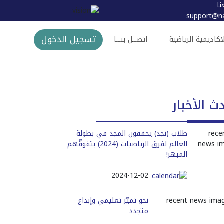
نا
support@na
تسجيل الدخول
اكاديمية الرياضية
اتصـــل بنـــا
ث الأخبار
طلاب (نجد) يحققون المجد في بطولة
العالم لفرق الرياضيات (2024) بتفوقّهم
المبهر!
2024-12-02
نحو تميّز تعليمي وإبداع
متجدد