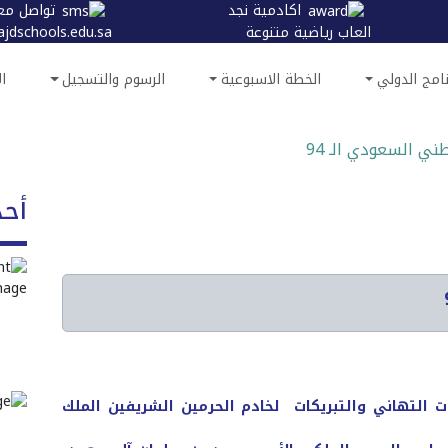
اكادمية نجد
تواصل مع
العاب رياضية متنوعة
jdschools.edu.sa
نامج الدولي
الخطة الاسبوعية
الرسوم والتسجيل
ال
ني السعودي الـ 94
أحد
 التهاني والتبريكات لخادم الحرمين الشريفين الملك