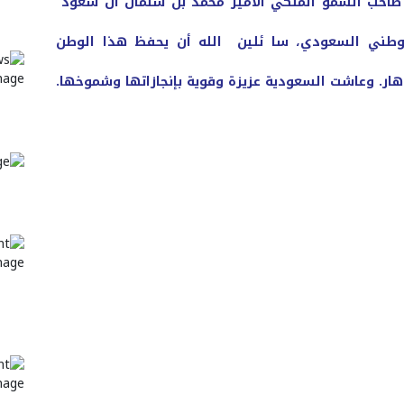
 صاحب السمو الملكي الأمير محمد بن سلمان آل سعود
لوطني السعودي، سا ئلين الله أن يحفظ هذا الوطن
زدهار. وعاشت السعودية عزيزة وقوية بإنجازاتها وشموخها.