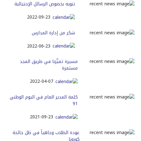
تنويه بخصوص الرسائل الإحتيالية
2022-09-23
شكر من إدارة المدارس
2022-06-23
ﻣﺴﻴﺮﺓ ﺗﻤﻴّﺰﻧﺎ ﻓﻲ ﻃﺮﻳﻖ ﺍﻟﻤﺠﺪ
ﻣﺴﺘﻤﺮﺓ
2022-04-07
كلمة المدير العام في اليوم الوطني
91
2021-09-23
عودة الطلاب وجاهياً في ظل جائحة
كورونا