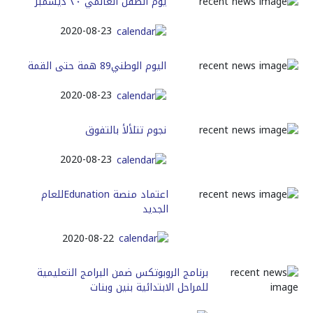
يوم الطفل العالمي ٢٠ ديسمبر
2020-08-23
اليوم‭ ‬الوطني‭ ‬89همة‭ ‬حتى‭ ‬القمة‭‬
2020-08-23
نجوم‭ ‬تتلألأ‭ ‬بالتفوق
2020-08-23
اعتماد منصة Edunationللعام
الجديد
2020-08-22
برنامج الروبوتكس ضمن البرامج التعليمية
للمراحل الابتدائية بنين وبنات