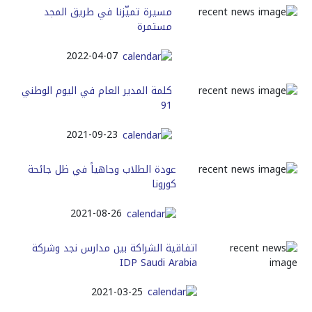
ﻣﺴﻴﺮﺓ ﺗﻤﻴّﺰﻧﺎ ﻓﻲ ﻃﺮﻳﻖ ﺍﻟﻤﺠﺪ
ﻣﺴﺘﻤﺮﺓ
2022-04-07
كلمة المدير العام في اليوم الوطني
91
2021-09-23
عودة الطلاب وجاهياً في ظل جائحة
كورونا
2021-08-26
اتفاقية الشراكة بين مدارس نجد وشركة
IDP Saudi Arabia
2021-03-25