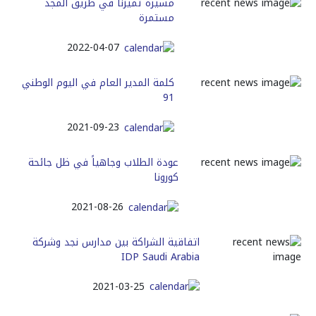
ﻣﺴﻴﺮﺓ ﺗﻤﻴّﺰﻧﺎ ﻓﻲ ﻃﺮﻳﻖ ﺍﻟﻤﺠﺪ
ﻣﺴﺘﻤﺮﺓ
2022-04-07
كلمة المدير العام في اليوم الوطني
91
2021-09-23
عودة الطلاب وجاهياً في ظل جائحة
كورونا
2021-08-26
اتفاقية الشراكة بين مدارس نجد وشركة
IDP Saudi Arabia
2021-03-25