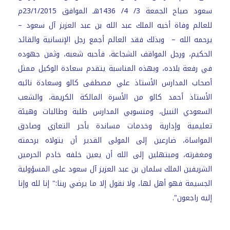
سعود صباح الجمعة 3/ 4/ 1436هـ الموافق 23/1/2015م
للعالم وفاة أخيه الملك عبد الله بن عبد العزيز آل سعود –
يرحمه الله – وبذلك فقد العالم أجمع رجل الإنسانية والقائد
الحكيم، ورجل المواقف الشجاعة، فأحبه شعبه، وثمن جهوده
في رفعة بلاده، وبهذه المناسبة يتقدم سعادة الوكيل ممثل
أصحاب المدارس الأستاذ علي مصطفى كالو وسعادة نائبه
الأستاذ أحمد كالو من الأسرة المالكة الكريمة، والشعب
السعودي النبيل، ومنسوبي المدارس طلبة وطالبات وهيئة
تعليمية وإدارية وخدمات مساندة بأحر التعازي وصادق
المواساة، ضارعين إلى المولى القدير أن يتولاه برحمته
ومغفرته، ومبتهلين إلى الله أن يعين خلفه خادم الحرمين
الشريفين الملك سلمان بن عبد العزيز آل سعود على المسؤولية
الجسيمة فهو أهل لها، ولا نقول إلا ما يرضي ربنا:" إنا لله وإنا
إليه راجعون".