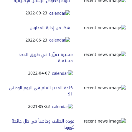
تنويه بخصوص الرسائل الإحتيالية
2022-09-23
شكر من إدارة المدارس
2022-06-23
ﻣﺴﻴﺮﺓ ﺗﻤﻴّﺰﻧﺎ ﻓﻲ ﻃﺮﻳﻖ ﺍﻟﻤﺠﺪ
ﻣﺴﺘﻤﺮﺓ
2022-04-07
كلمة المدير العام في اليوم الوطني
91
2021-09-23
عودة الطلاب وجاهياً في ظل جائحة
كورونا